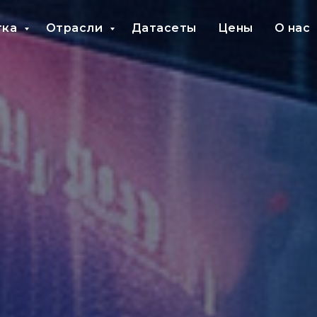
тка
Отрасли
Датасеты
Цены
О нас