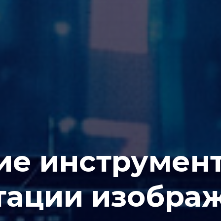
е инструмен
тации изобра