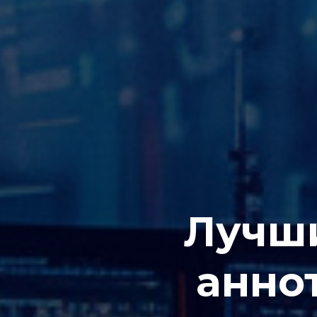
Лучши
анно