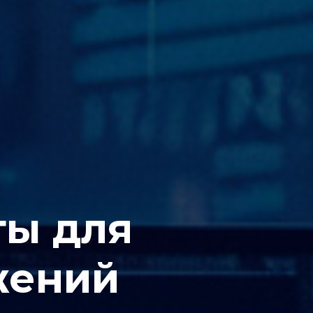
ты для
жений