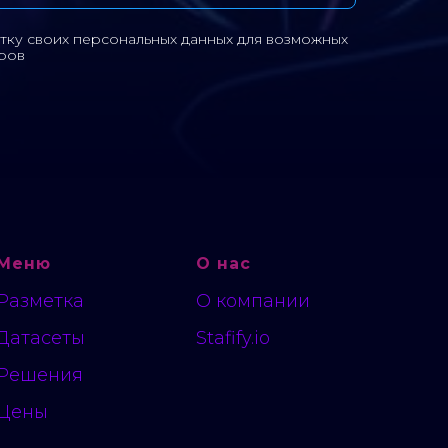
тку своих персональных данных для возможных
ров
Цена включает вознагражде
специалиста, рабочее место, 
налоги и сборы
Меню
О нас
Разметка
О компании
Датасеты
Stafify.io
Решения
Цены