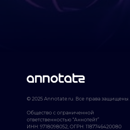
© 2025 Annotate.ru. Все права защищены.
Общество с ограниченной
ответственностью “Аннотейт”
ИНН: 9718098052, ОГРН: 1187746420080