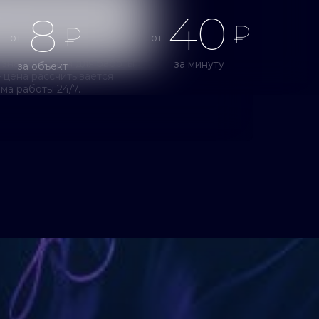
яц
40
8
₽
₽
от
от
 знаниями или для работы
за минуту
за объект
цена рассчитывается
ма работы 24/7.