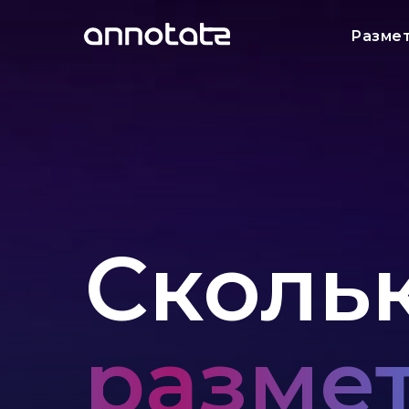
Разме
Скольк
разме