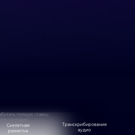
ботать полную ставку,
ость составит
Транскрибирование
Скелетная
аудио
разметка