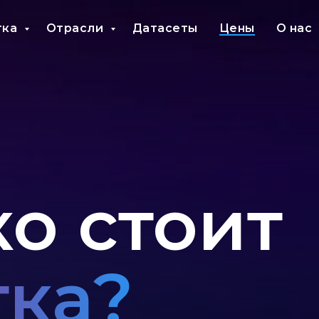
тка
Отрасли
Датасеты
Цены
О нас
о стоит
тка?