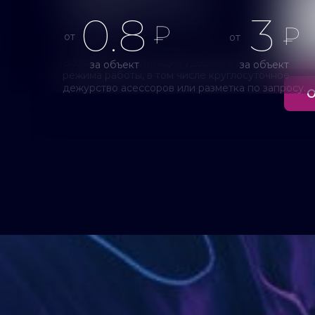
220
стоимости вашего проекта.
₽/час
0.8
3
₽
₽
от
от
Возможна организация удобного вам
за объект
за объект
режима работы, в том числе круглосуточное
дежурство асессоров или разметка по запросу.
О