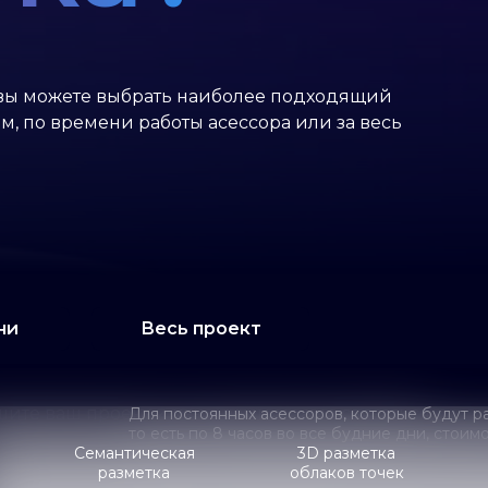
а вы можете выбрать наиболее подходящий
, по времени работы асессора или за весь
ни
Весь проект
ите ваш проект и как с вами можно связаться
Для постоянных асессоров, которые будут ра
то есть по 8 часов во все будние дни, стоим
Семантическая
3D разметка
разметка
облаков точек