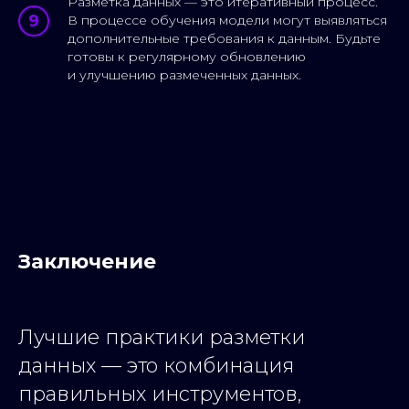
Разметка данных — это итеративный процесс.
Опишите вашу задачу
В процессе обучения модели могут выявляться
дополнительные требования к данным. Будьте
готовы к регулярному обновлению
и улучшению размеченных данных.
Как мы можем с вами связаться
Заключение
Даю согласие на обработку своих
персональных данных для
Лучшие практики разметки
возможных коммерческих
переговоров
данных — это комбинация
правильных инструментов,
Отправить