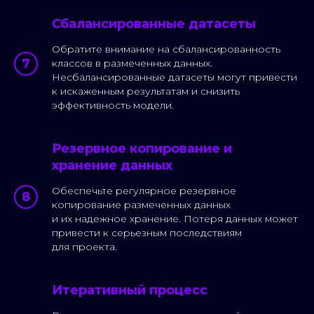
Сбалансированные датасеты
Обратите внимание на сбалансированность
Как
связаться
классов в размеченных данных.
Несбалансированные датасеты могут привести
с нами?
к искаженным результатам и снизить
эффективность модели.
Резервное копирование и
Телефон
хранение данных
+7 495 120-90-14
Обеспечьте регулярное резервное
копирование размеченных данных
и их надежное хранение. Потеря данных может
привести к серьезным последствиям
Почта
для проекта.
hello@annotate.ru
Итеративный процесс